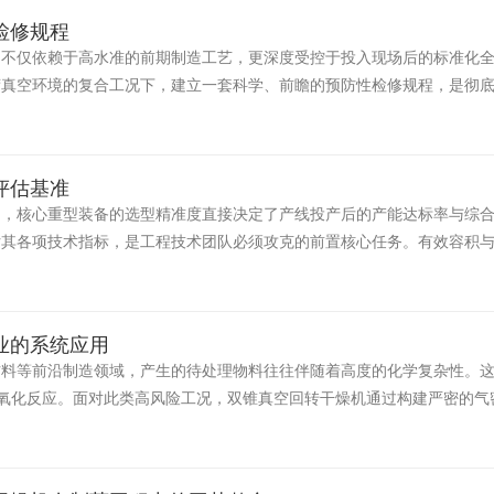
检修规程
，不仅依赖于高水准的前期制造工艺，更深度受控于投入现场后的标准化
荷真空环境的复合工况下，建立一套科学、前瞻的预防性检修规程，是彻
评估基准
中，核心重型装备的选型精准度直接决定了产线投产后的产能达标率与综
估其各项技术指标，是工程技术团队必须攻克的前置核心任务。有效容积
业的系统应用
材料等前沿制造领域，产生的待处理物料往往伴随着高度的化学复杂性。
的氧化反应。面对此类高风险工况，双锥真空回转干燥机通过构建严密的