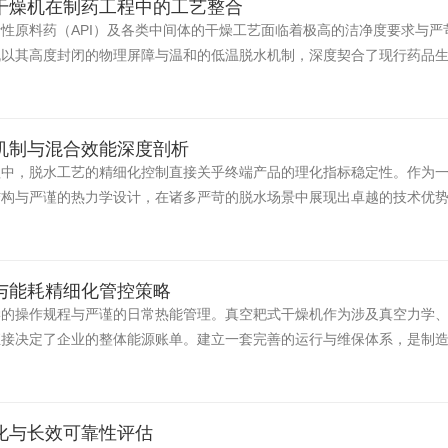
干燥机在制药工程中的工艺整合
性原料药（API）及各类中间体的干燥工艺面临着极高的洁净度要求与
以其高度封闭的物理屏障与温和的低温脱水机制，深度契合了现行药品生
机制与混合效能深度剖析
程中，脱水工艺的精细化控制直接关乎终端产品的理化指标稳定性。作为
结构与严谨的热力学设计，在诸多严苛的脱水场景中展现出卓越的技术优
与能耗精细化管控策略
学的操作规程与严谨的日常热能管理。真空耙式干燥机作为涉及真空力学
直接决定了企业的整体能源账单。建立一套完善的运行与维保体系，是制
化与长效可靠性评估