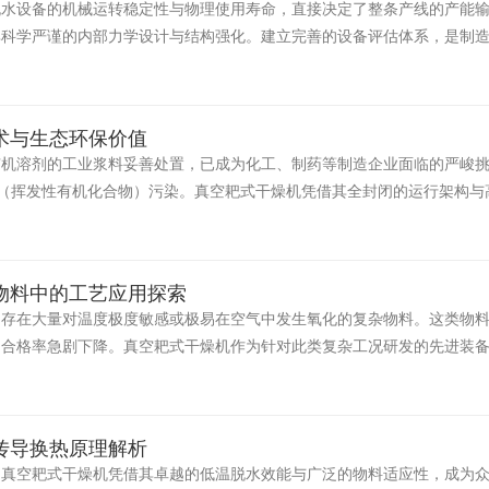
脱水设备的机械运转稳定性与物理使用寿命，直接决定了整条产线的产能
其科学严谨的内部力学设计与结构强化。建立完善的设备评估体系，是制
术与生态环保价值
有机溶剂的工业浆料妥善处置，已成为化工、制药等制造企业面临的严峻
s（挥发性有机化合物）污染。真空耙式干燥机凭借其全封闭的运行架构
物料中的工艺应用探索
，存在大量对温度极度敏感或极易在空气中发生氧化的复杂物料。这类物
品合格率急剧下降。真空耙式干燥机作为针对此类复杂工况研发的先进装
传导换热原理解析
，真空耙式干燥机凭借其卓越的低温脱水效能与广泛的物料适应性，成为