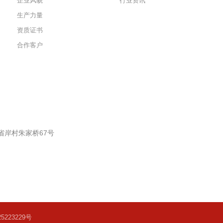
企业风貌
行业资讯
生产力量
资质证书
合作客户
省岸村朱家桥67号
5223229号