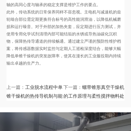
轴的高同心度与轴承的稳定支撑是维护工作的要点。
此外，传动系统的日常保养同样不容忽视。主电机与减速机的齿
轮啮合部位需定期更换符合标号的高性能润滑油，以降低机械磨
损和运行噪音。对于外部的加热夹套，应定期进行压力测试，并
使用专用化学试剂清理内部可能结垢的水锈或导热油碳化沉积
物，保障热传导通道的持续畅通。通过建立严谨的预防性维护档
案，将传感器数据实时监控与定期人工巡检深度结合，能够大幅
降低单锥干燥机的突发故障率，使其在漫长的工业服役期内持续
输出卓越的生产力。
上一篇：
工业脱水流程中单
下一篇：
螺带锥形真空干燥机
锥干燥机的热传导机制与能
的工作原理与柔性搅拌物料处
耗控制
理技术