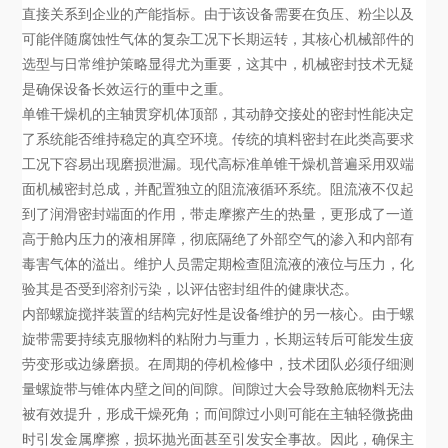
直接关系到企业的产能指标。由于该设备需要在负压、粉尘以及
可能伴随腐蚀性气体的复杂工况下长期运转，其核心机械部件的
选型与日常维护策略显得尤为重要，这其中，机械密封技术无疑
是确保设备长效运行的重中之重。
单锥干燥机的主轴贯穿机体顶部，其动静交接处的密封性能决定
了系统能否维持稳定的真空环境。传统的填料密封在此类高要求
工况下容易出现磨损泄漏。现代高标准单锥干燥机普遍采用双端
面机械密封总成，并配置独立的阻流液循环系统。阻流液不仅起
到了润滑密封端面的作用，带走摩擦产生的热量，更形成了一道
高于舱内压力的液相屏障，彻底隔绝了外部空气的渗入和内部有
毒害气体的溢出。维护人员需定期检查阻流液的液位与压力，化
验其是否受到溶剂污染，以评估密封组件的健康状态。
内部螺旋搅拌装置的结构完好性是设备维护的另一核心。由于螺
旋带需要持续克服物料的粘附力与重力，长期运转后可能发生疲
劳变形或边缘磨损。在周期的停机检修中，技术团队必须仔细测
量螺旋带与锥体内壁之间的间隙。间隙过大会导致舱底物料无法
被有效提升，形成干燥死角；而间隙过小则可能在主轴轻微挠曲
时引发金属摩擦，损坏抛光面甚至引发安全事故。因此，确保主