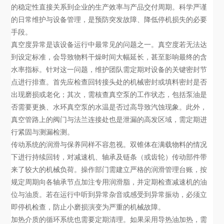
的稳定性直接关系到企业的生产效率与产品交付周期。科学严谨
的日常维护与设备管理，是预防突发故障、降低停机损失的必要
手段。
真空度异常是该设备运行中最常见的问题之一。真空度若无法达
到设定标准，会导致物料干燥时间大幅延长，甚至影响最终的含
水率指标。针对这一问题，维护团队需定期对设备的关键密封节
点进行排查。首先应检查回转接头处的机械密封或填料密封是否
出现磨损或老化；其次，需核查真空泵的工作状态，包括泵油是
否需要更换、水环真空泵的水温是否过高导致汽蚀现象。此外，
真空管路上的阀门与法兰连接处也是泄漏的高发区域，需定期进
行紧固与测漏检测。
传动系统的润滑与保养同样不容忽视。双锥体在满载物料的情况
下进行持续回转，对减速机、轴承及链条（或齿轮）传动部件带
来了较大的机械负荷。操作部门需建立严格的润滑管理台账，按
规定周期向各轴承节点加注专用润滑脂，并定期检查减速机的油
位与油质。若在运行中听到异常杂音或感受到异常振动，必须立
即停机检查，防止小磨损演变为严重的机械故障。
加热介质的循环系统也需要定期清理。如果采用导热油加热，需