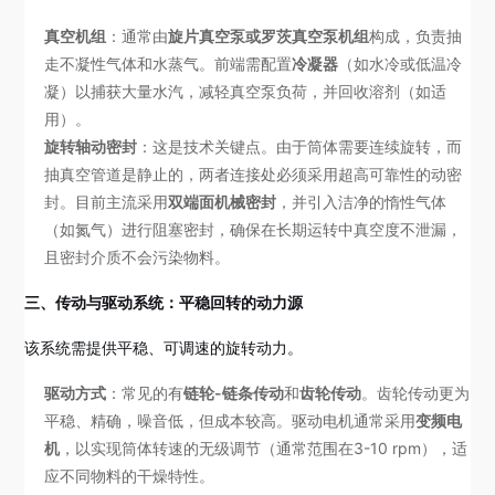
真空机组
：通常由
旋片真空泵或罗茨真空泵机组
构成，负责抽
走不凝性气体和水蒸气。前端需配置
冷凝器
（如水冷或低温冷
凝）以捕获大量水汽，减轻真空泵负荷，并回收溶剂（如适
用）。
旋转轴动密封
：这是技术关键点。由于筒体需要连续旋转，而
抽真空管道是静止的，两者连接处必须采用超高可靠性的动密
封。目前主流采用
双端面机械密封
，并引入洁净的惰性气体
（如氮气）进行阻塞密封，确保在长期运转中真空度不泄漏，
且密封介质不会污染物料。
三、传动与驱动系统：平稳回转的动力源
该系统需提供平稳、可调速的旋转动力。
驱动方式
：常见的有
链轮-链条传动
和
齿轮传动
。齿轮传动更为
平稳、精确，噪音低，但成本较高。驱动电机通常采用
变频电
机
，以实现筒体转速的无级调节（通常范围在3-10 rpm），适
应不同物料的干燥特性。